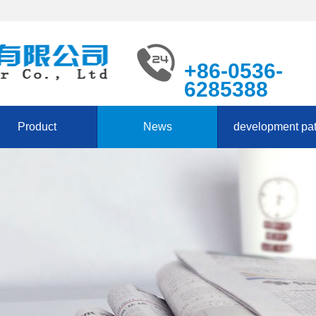
+86-0536-
6285388
Product
News
development pa