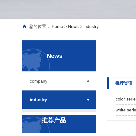
您的位置：
Home
>
News
>
industry
.
News
company
推荐资讯
color seri
industry
white seri
推荐产品