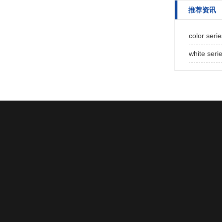
推荐资讯
color seri
white seri