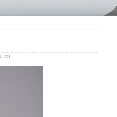
气：
993