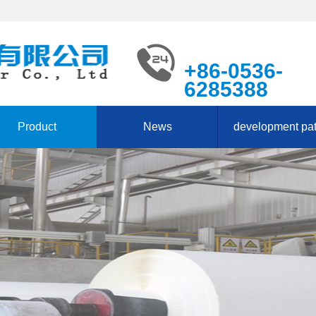
+86-0536-
6285388
Product
News
development pa