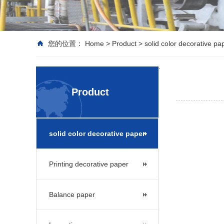
您的位置：
Home
>
Product
>
solid color decorative pa
.
Product
solid color decorative paper
Printing decorative paper
Balance paper