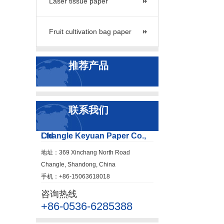
Laser tissue paper
Fruit cultivation bag paper
推荐产品
联系我们
Changle Keyuan Paper Co., Ltd
地址：369 Xinchang North Road
Changle, Shandong, China
手机：+86-15063618018
咨询热线
+86-0536-6285388