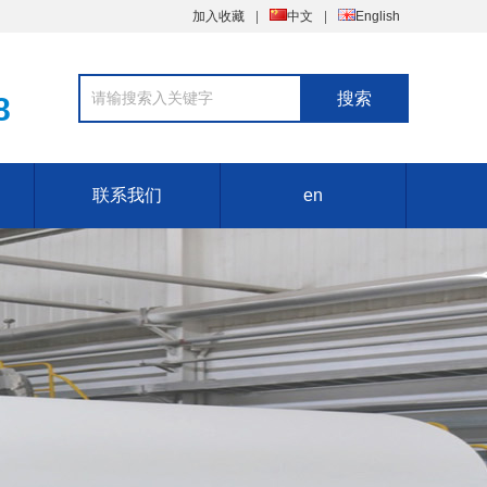
加入收藏
中文
English
8
联系我们
en