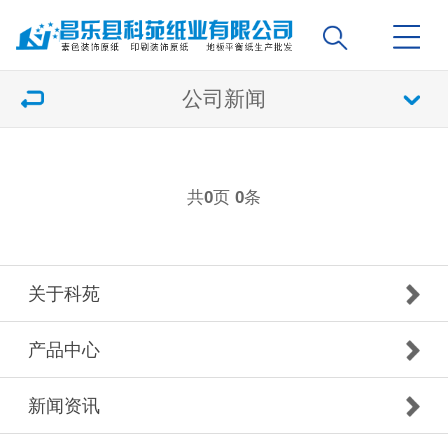
公司新闻
共
页
条
0
0
关于科苑
产品中心
新闻资讯