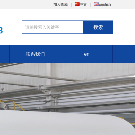
加入收藏
中文
English
8
联系我们
en