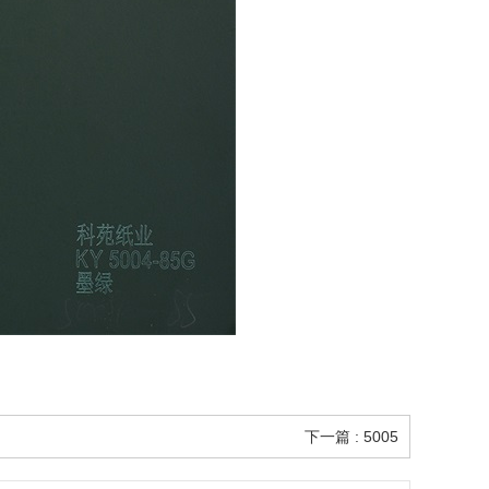
下一篇 : 5005