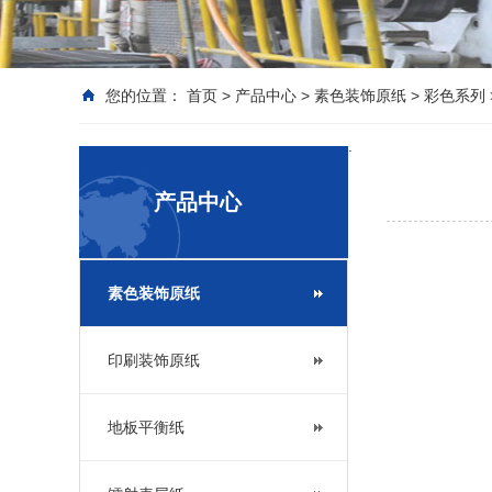
您的位置：
首页
>
产品中心
>
素色装饰原纸
>
彩色系列
.
产品中心
素色装饰原纸
印刷装饰原纸
地板平衡纸